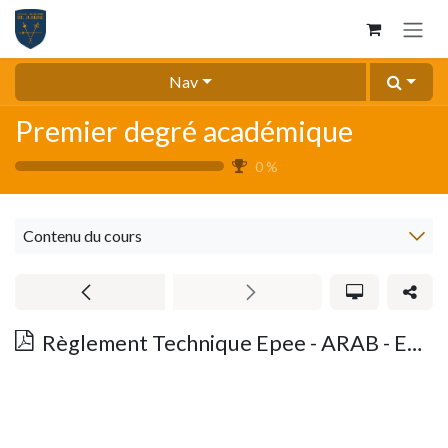
Se rendre au contenu
Nav
Premier degré académique
0
%
Contenu du cours
Règlement Technique Epee - ARAB - Edition2024- morceaux choisis